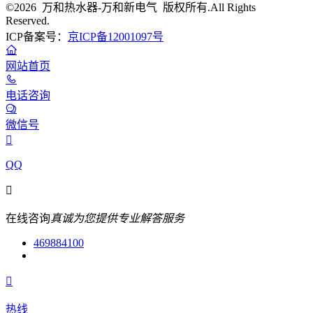
©2026 万和热水器-万和新电气 版权所有.All Rights
Reserved.
ICP备案号：
京ICP备12001097号
网站首页
电话咨询
微信号

QQ

在线咨询
真诚为您提供专业解答服务
469884100

热线