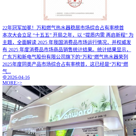
22年冠军加冕！万和燃气热水器稳居市场综合占有率榜首
本次大会立足 “十五五” 开局之年，以 “提质内需 再启新程” 为
主题，全面解读 2025 年我国消费品市场运行情况，并权威发
布 2025 年度消费品市场商品销售统计结果。统计结果显示，
广东万和新电气股份有限公司旗下的“万和”燃气热水器荣列
2025年度同类产品市场综合占有率榜首，这已经是“万和”燃
气...
2026-04-16
MORE>>