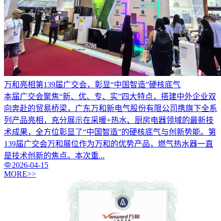
万和亮相第139届广交会，彰显“中国智造”硬核底气
本届广交会聚焦“新、优、专、实”四大特点，搭建中外企业双
向奔赴的贸易桥梁，广东万和新电气股份有限公司携旗下全系
列产品亮相，充分展示在采暖+热水、厨房电器领域的最新技
术成果，全方位彰显了“中国智造”的硬核底气与创新势能。第
139届广交会万和展位作为万和的优势产品，燃气热水器一直
是技术创新的焦点。本次重...
2026-04-15
MORE>>