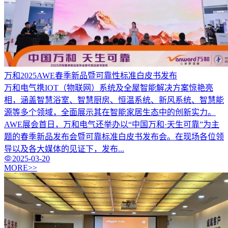
万和2025AWE春季新品暨可靠性标准白皮书发布
万和电气携IOT（物联网）系统及全屋智能解决方案惊艳亮
相，涵盖智慧浴室、智慧厨房、恒温系统、新风系统、智慧能
源等多个领域，全面展示其在智能家居生态中的创新实力。
AWE展会首日，万和电气还举办以“中国万和·天生可靠”为主
题的春季新品发布会暨可靠标准白皮书发布会。在现场各位领
导以及各大媒体的见证下，发布...
2025-03-20
MORE>>