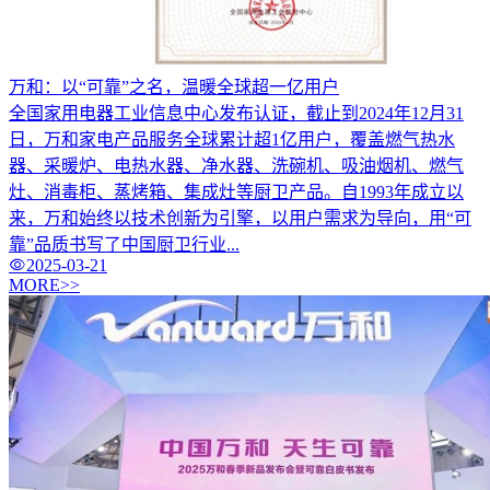
万和：以“可靠”之名，温暖全球超一亿用户
全国家用电器工业信息中心发布认证，截止到2024年12月31
日，万和家电产品服务全球累计超1亿用户，覆盖燃气热水
器、采暖炉、电热水器、净水器、洗碗机、吸油烟机、燃气
灶、消毒柜、蒸烤箱、集成灶等厨卫产品。自1993年成立以
来，万和始终以技术创新为引擎，以用户需求为导向，用“可
靠”品质书写了中国厨卫行业...
2025-03-21
MORE>>