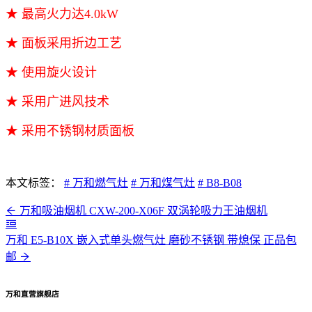
★ 最高火力达4.0kW
★
面板采用折边工艺
★ 使用旋火设计
★ 采用广进风技术
★ 采用不锈钢材质面板
本文标签：
# 万和燃气灶
# 万和煤气灶
# B8-B08
万和吸油烟机 CXW-200-X06F 双涡轮吸力王油烟机
万和 E5-B10X 嵌入式单头燃气灶 磨砂不锈钢 带熄保 正品包
邮
万和直营旗舰店