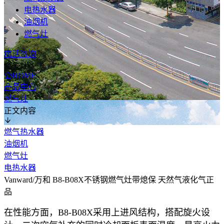
电热水器
油烟机
燃气灶
电话咨询
燃气灶
HOME
产品中心
燃气灶
正文内容
燃气热水器
油烟机
燃气灶
电热水器
Vanward/万和 B8-B08X不锈钢燃气灶带熄保 天然气液化气正
品
在性能方面，B8-B08X采用上进风结构，搭配旋火设