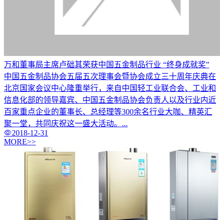
万和董事局主席卢础其荣获中国五金制品行业 “终身成就奖”
中国五金制品协会五届五次理事会暨协会成立三十周年庆典在
北京国家会议中心隆重举行，来自中国轻工业联合会、工业和
信息化部的领导嘉宾、中国五金制品协会负责人以及行业内近
百家重点企业的董事长、总经理等300余名行业大咖、精英汇
聚一堂，共同庆祝这一盛大活动。...
2018-12-31
MORE>>