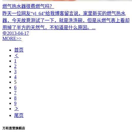
燃气热水器很费燃气吗？
昨天一位网友“yl_64”给我博客留言说，家里新买的燃气热水
器，今天故意测试了一下，就是洗洗碗，但是从燃气表上看却
用掉了半方的天然气，不知道是什么原因。...
2013-04-17
MORE>>
首页
1
2
3
4
5
6
7
8
9
尾页
万和直营旗舰店