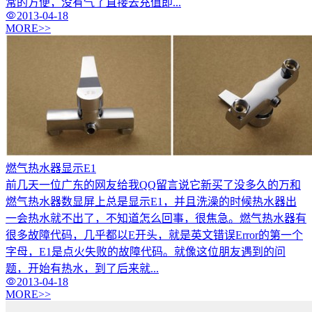
常的方便，没有气了直接去充值即...
2013-04-18
MORE>>
燃气热水器显示E1
前几天一位广东的网友给我QQ留言说它新买了没多久的万和
燃气热水器数显屏上总是显示E1，并且洗澡的时候热水器出
一会热水就不出了，不知道怎么回事，很焦急。燃气热水器有
很多故障代码，几乎都以E开头，就是英文错误Error的第一个
字母，E1是点火失败的故障代码。就像这位朋友遇到的问
题，开始有热水，到了后来就...
2013-04-18
MORE>>