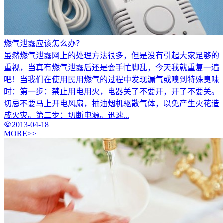
燃气泄露应该怎么办？
虽然燃气泄露网上的处理方法很多，但是没有引起大家足够的
重视，当真有燃气泄露后还是会手忙脚乱，今天我就重复一遍
吧！当我们在使用民用燃气的过程中发现漏气或嗅到特殊臭味
时：第一步：禁止用电用火，电器关了不要开，开了不要关。
切忌不要马上开电风扇，抽油烟机驱散气体，以免产生火花造
成火灾。第二步：切断电源。迅速...
2013-04-18
MORE>>