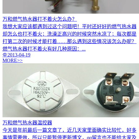
万和燃气热水器打不着火怎么办？
我想大家应该都遇到过这个问题吧！平时还好好的燃气热水器
却怎么也打不着火；洗澡正高兴的时候突然水凉了；每次都是
打第二次的时候才能打着……那么遇到这些情况该怎么办呢？
燃气热水器打不着火有好几种原因：...
2013-04-19
MORE>>
万和燃气热水器温控器
今天是年前最后一篇文章了，近几天家里面确实比较忙，好多
事情需要做，所以只能暂停更新博文，qq留言也不能给大家及