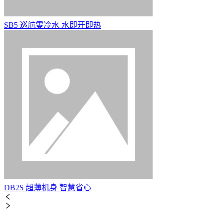
SB5 巡航零冷水 水即开即热
DB2S 超薄机身 智慧省心