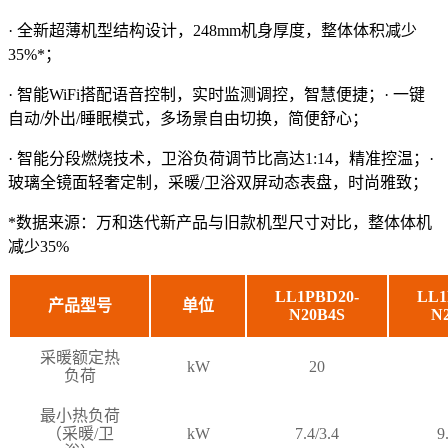
· 全新超薄机型结构设计，248mm机身厚度，整体体积减少
35%*；
· 智能WiFi搭配语音控制，实时监测调控，智慧便捷；· 一键
自动/外出/睡眠模式，多场景自由切换，简便舒心；
· 智能分段燃烧技术，卫浴负荷调节比高达1:14，精准控温；·
玻璃全镜面轻奢定制，采暖/卫浴双屏动态表盘，时尚雅致；
*数据来源：万和迭代新产品与旧款机型尺寸对比，整体体机
减少35%
LL1PBD20-
LL1
产品型号
单位
N20B4S
N
采暖额定热
kW
20
负荷
最小热负荷
（采暖/卫
kW
7.4/3.4
9