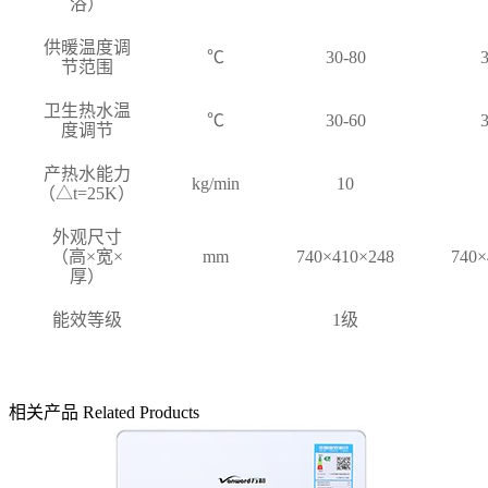
浴）
供暖温度调
℃
30-80
3
节范围
卫生热水温
℃
30-60
3
度调节
产热水能力
kg/min
10
（△t=25K）
外观尺寸
（高×宽×
mm
740×410×248
740×
厚）
能效等级
1级
相关产品
Related Products