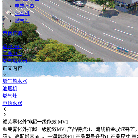
电热水器
油烟机
燃气灶
电话咨询
燃气热水器
HOME
产品中心
燃气热水器
正文内容
燃气热水器
油烟机
燃气灶
电热水器
​颁芙雾化外排超一级能效 MV1
颁芙雾化外排超一级能效MV1产品特点:1、流线铂金驭速锋芒
级5、高配增容plus，一键增容+1L产品型号升数(L 产品尺寸 高X宽