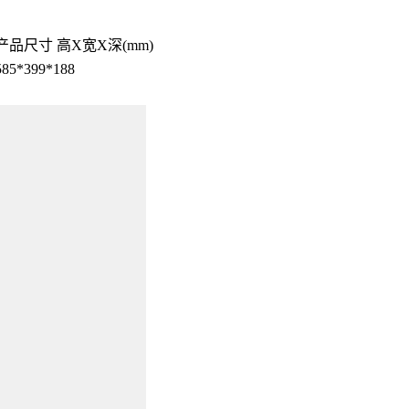
产品尺寸 高X宽X深(mm)
585*399*188