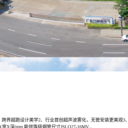
，跨界超跑设计美学2、行业首创超声波雾化，无管安装更美观3、
X深(mm 能效等级烟管尺寸JSLQ27-16MV...