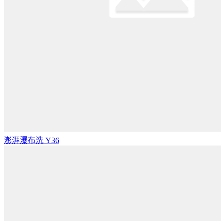
澎湃瀑布洗 Y36